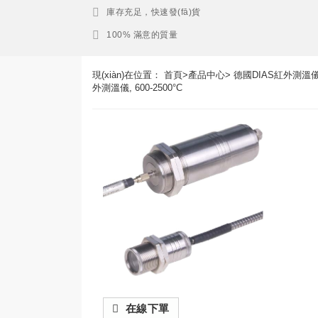
庫存充足，快速發(fā)貨
100% 滿意的質量
現(xiàn)在位置：
首頁
>
產品中心
>
德國DIAS紅外測溫
外測溫儀, 600-2500°C
在線下單