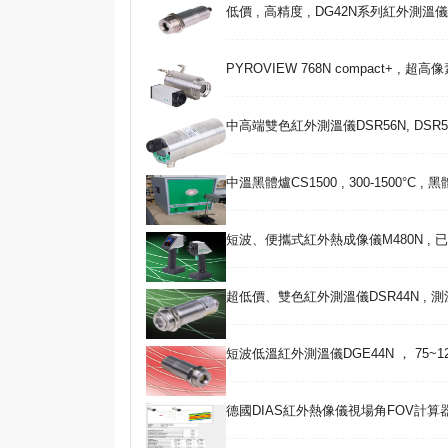
低價 , 高精度 , DG42N系列紅外測溫儀 , 25
PYROVIEW 768N compact+ , 超
中高端雙色紅外測溫儀DSR56N, DSR5
中溫黑體爐CS1500 , 300-1500°C ,
短波、便攜式紅外熱成像儀M480N , 已經
超低價、雙色紅外測溫儀DSR44N , 測溫范
短波低溫紅外測溫儀DGE44N ， 75~120
德國DIAS紅外熱像儀視場角FOV計算