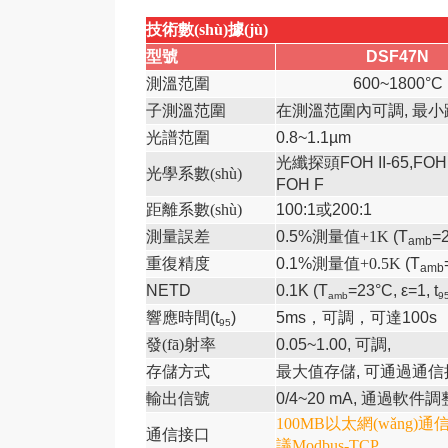
技術數(shù)據(jù)
型號
DSF47N
測溫范圍
600~1800°C
子測溫范圍
在測溫范圍內可調
,
最小
光譜范圍
0.8~1.1µm
光纖探頭
FOH II-65,FOH 
光學系數(shù)
FOH F
距離系數(shù)
100:1
或
200:1
測量誤差
0.5%
測量值+1K
(T
=2
amb
重復精度
0.1%
測量值+0.5K
(T
amb
NETD
0.1K (T
=23°C, ε=1, t
amb
9
響應時間
(t
)
5ms
，可調，可達
100s
95
發(fā)射率
0.05~1.00,
可調
,
存儲方式
最大值存儲
,
可通過通信
輸出信號
0/4~20 mA,
通過軟件調
100MB以太網(wǎng)通信，
通信接口
議Modbus-TCP