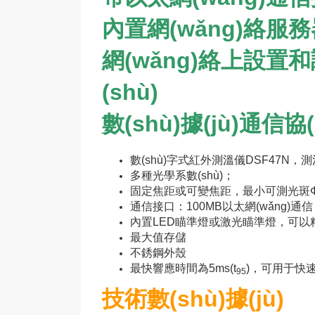
內置網(wǎng)絡服
網(wǎng)絡上設置和
(shù)
數(shù)據(jù)通信協(
數(shù)字式紅外測溫儀DSF47N，
多種光學系數(shù)；
固定焦距或可變焦距，最小可測光斑
通信接口
：100MB以太網(wǎng)通
內置
LED
瞄準燈或激光瞄準燈，可以
最大值存儲
不銹鋼外殼
最快響應時間為
5ms(t
)
，可用于快
95
技術數(shù)據(jù)