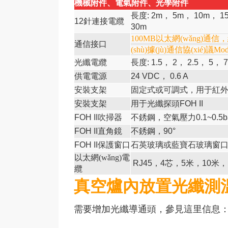
機械附件、電氣附件、光學附件
長度
: 2m
，
5m
，
10m
，
1
12
針連接電纜
30m
100MB以太網(wǎng)通信，
通信接口
(shù)據(jù)通信協(xié)議Mod
光纖電纜
長度
: 1.5
，
2
，
2.5
，
5
，
7
供電電源
24 VDC
，
0.6 A
安裝支架
固定式或可調式，用于紅
安裝支架
用于光纖探頭
FOH II
FOH II
吹掃器
不銹鋼，空氣壓力
0.1~0.5b
FOH II
直角鏡
不銹鋼，
90°
FOH II
保護窗口
石英玻璃或藍寶石玻璃窗
以太網(wǎng)電
RJ45，4芯，5米，10米，
纜
真空爐內放置光纖測
需要增加光纖導通頭，參見這里信息