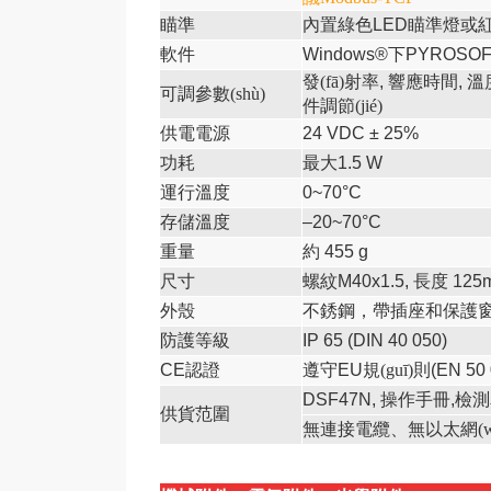
瞄準
內置綠色
LED
瞄準燈或
軟件
Windows®
下
PYROSOFT
發(fā)射率
,
響應時間
,
溫
可調參數(shù)
件調節(jié)
供電電源
24 VDC ± 25%
功耗
最大
1.5 W
運行溫度
0~70°C
存儲溫度
–20~70°C
重量
約
455 g
尺寸
螺紋
M40x1.5,
長度
125
外殼
不銹鋼，帶插座和保護
防護等級
IP 65 (DIN 40 050)
CE
認證
遵守
EU
規(guī)則
(EN 50 
DSF47N,
操作手冊
,
檢測
供貨范圍
無連接電纜、無以太網(w