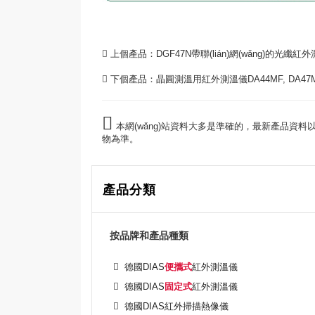
上個產品：
DGF47N帶聯(lián)網(wǎng)的光纖紅外測
下個產品：
晶圓測溫用紅外測溫儀DA44MF, DA47MF, 
本網(wǎng)站資料大多是準確的，最新產品資
物為準。
產品分類
按品牌和產品種類
德國DIAS
便攜式
紅外測溫儀
德國DIAS
固定式
紅外測溫儀
德國DIAS紅外掃描熱像儀