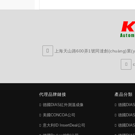
上海天山路600弄1號同達創(chuàng)業(yè
代理品牌鏈接
產品分類
德國DIAS紅外測溫成像
德國DI
美國CONCOA公司
德國DI
意大利ID InsertDeal公司
德國DI