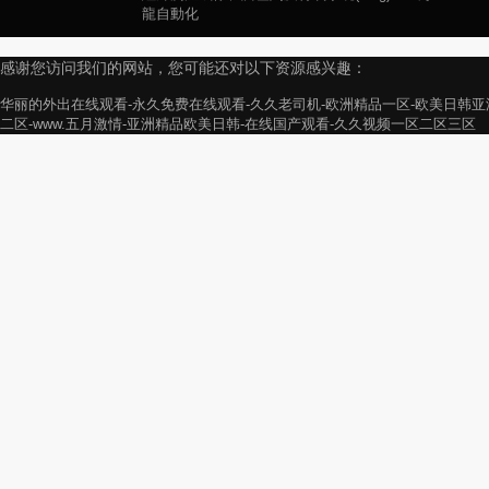
龍自動化
感谢您访问我们的网站，您可能还对以下资源感兴趣：
华丽的外出在线观看-永久免费在线观看-久久老司机-欧洲精品一区-欧美日韩亚
二区-www.五月激情-亚洲精品欧美日韩-在线国产观看-久久视频一区二区三区