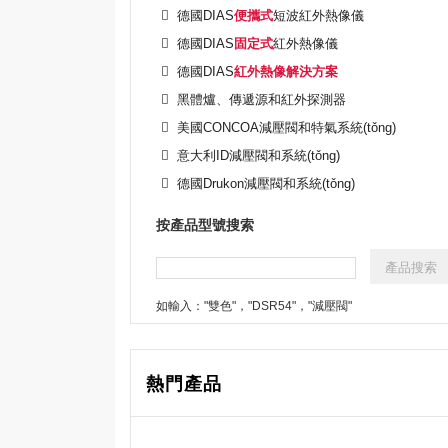
德國DIAS
便攜式
短波紅外熱像儀
德國DIAS
固定式
紅外熱像儀
德國DIAS
紅外熱像解決方案
黑體爐、傳遞源和紅外探測器
美國CONCOA減壓閥和特氣系統(tǒng)
意大利ID減壓閥和系統(tǒng)
德國Drukon減壓閥和系統(tǒng)
按產品型號搜索
如輸入："雙色"，"DSR54"，"減壓閥"
熱門產品