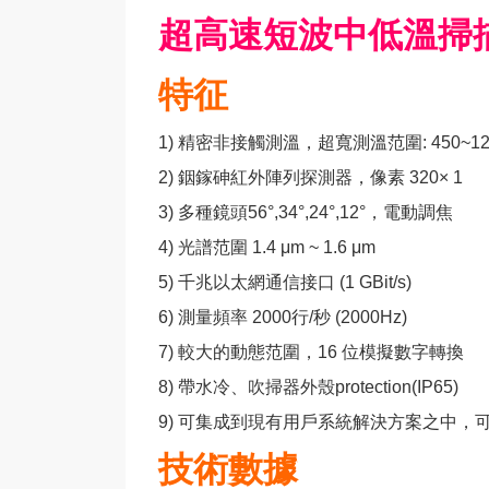
超高速短波中低溫掃描成
特征
1) 精密非接觸測溫，超寬測溫范圍: 450~120
2) 銦鎵砷紅外陣列探測器，像素 320× 1
3) 多種鏡頭56°,34°,24°,12°，電動調焦
4) 光譜范圍 1.4 μm ~ 1.6 μm
5) 千兆以太網通信接口 (1 GBit/s)
6) 測量頻率 2000行/秒 (2000Hz)
7) 較大的動態范圍，16 位模擬數字轉換
8) 帶水冷、吹掃器外殼protection(IP65)
9) 可集成到現有用戶系統解決方案之中，
技術數據