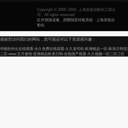
Copyright © 2005~2026. 上海皇龍自動化工程公
司 . All rights reserved.
紅外測溫成像、調壓閥及特氣系統
-
上海皇龍自
動化
感谢您访问我们的网站，您可能还对以下资源感兴趣：
华丽的外出在线观看-永久免费在线观看-久久老司机-欧洲精品一区-欧美日韩亚
二区-www.五月激情-亚洲精品欧美日韩-在线国产观看-久久视频一区二区三区