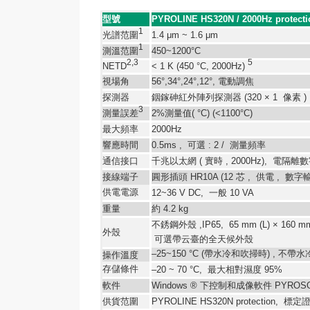
型號
PYROLINE HS320N / 2000Hz protecti
1
光譜范圍
1.4 μm ~ 1.6 μm
1
測溫范圍
450~1200°C
2,3
5
NETD
< 1 K (450 °C, 2000Hz)
視場角
56°,34°,24°,12°,
電動調焦
探測器
銦鎵砷紅外陣列探測器
(320 × 1
像素
)
3
測量誤差
2%
測量值
( °C)
(<1100°C)
最大頻率
2000Hz
響應時間
0.5ms ,
可選
: 2 /
測量頻率
通信接口
千兆以太網
(
實時
, 2000Hz),
電隔離數
接線端子
圓形插頭
HR10A (12
芯
,
供電
,
數字
供電電源
12~36 V DC,
一般
10 VA
重量
約
4.2 kg
不銹鋼外殼
,IP65, 65 mm (L) × 160 mm
外殼
可選帶云臺的全天候外殼
–25~150 °C (帶水冷和吹掃時) , 不帶水
操作溫度
存儲條件
–20 ~ 70 °C,
最大相對濕度
95%
軟件
Windows ®
下控制和成像軟件
PYROS
供貨范圍
PYROLINE HS320N protection,
標定